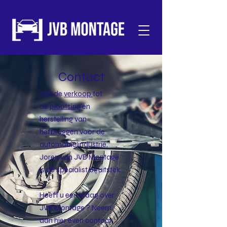
Contact
Van de
verkoop
tot
de
plaatsing
en
herstelling van
hefbruggen voor de
automobielindustrie,
Joren van JVB Montage
is dé specialist bij uitstek.
Heeft u een vraag over
JVB Montage ? Neem
dan hier even contact