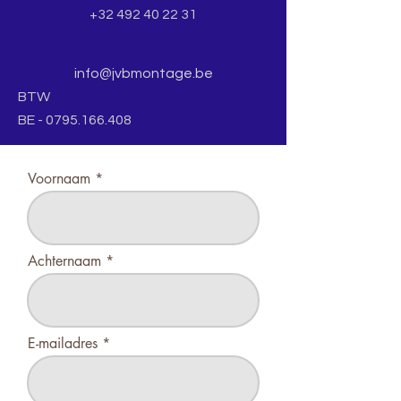
+32 492 40 22 31
info@jvbmontage.be
BTW
BE -
0795.166.408
Voornaam
Achternaam
E-mailadres