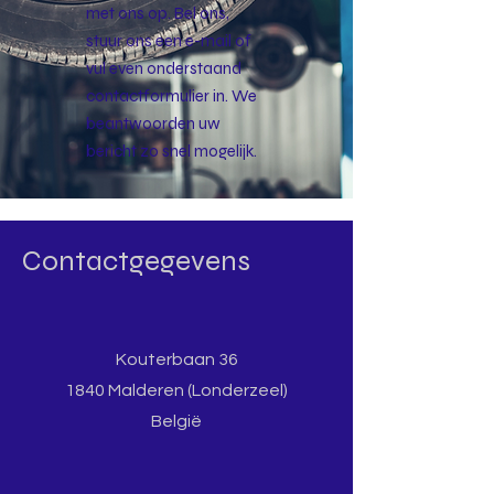
met ons op. Bel ons,
stuur ons een e-mail of
vul even onderstaand
contactformulier in. We
beantwoorden uw
bericht zo snel mogelijk.
Contactgegevens
Kouterbaan 36
1840 Malderen (Londerzeel)
België