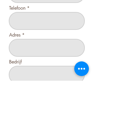
Telefoon
Adres
Bedrijf
BTW-nr
Ik wens meer info in verband met
een