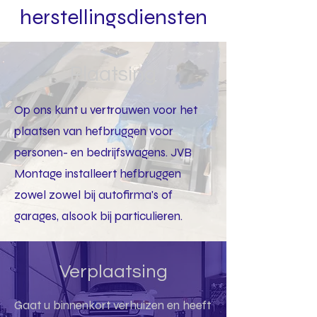
herstellingsdiensten
Plaatsing
Op ons kunt u vertrouwen voor het
plaatsen van hefbruggen voor
personen- en bedrijfswagens. JVB
Montage installeert hefbruggen
zowel zowel bij autofirma's of
garages, alsook bij particulieren.
Verplaatsing
Gaat u binnenkort verhuizen en heeft