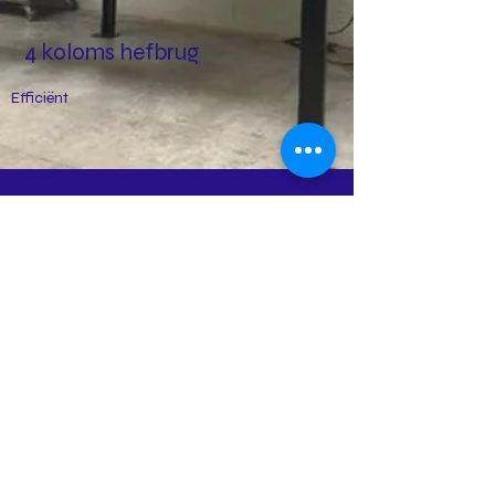
4 koloms hefbrug
Efficiënt