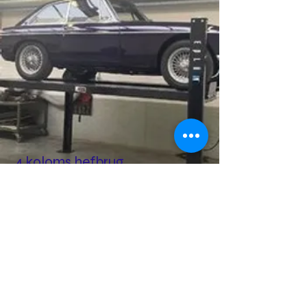
4 koloms hefbrug
Efficiënt